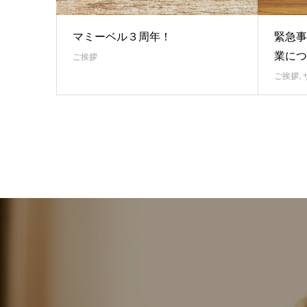
マミーベル３周年！
緊急事
業につ
ご挨拶
ご挨拶
,