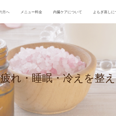
の方へ
メニュー料金
内臓ケアについて
よもぎ蒸しに
疲
れ
・
睡
眠
・
冷
え
を
整
え
女
性
の
セ