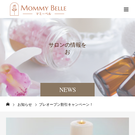
サ
ロ
ン
の
情
報
を
お
届
け
し
NEWS
お知らせ
プレオープン割引キャンペーン！