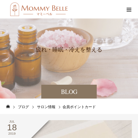
疲
れ
・
睡
眠
・
冷
え
を
整
え
る
BLOG
ブログ
サロン情報
会員ポイントカード
JUL
18
2019